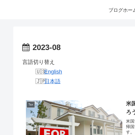
ブログホー
2023-08
言語切り替え
English
日本語
米
Tax
ろ
米国
帰国
す。