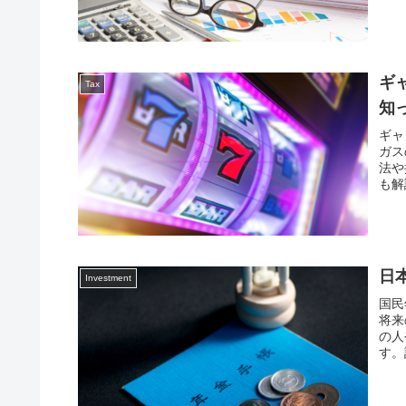
ギ
Tax
知
ギャ
ガス
法や
も解
心が
す。
日
Investment
国民
将来
の人
す。