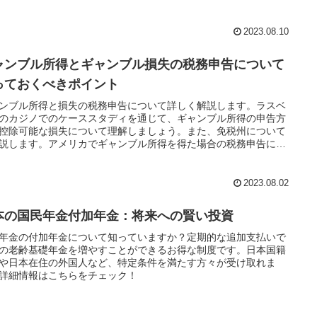
2023.08.10
ャンブル所得とギャンブル損失の税務申告について
っておくべきポイント
ンブル所得と損失の税務申告について詳しく解説します。ラスベ
のカジノでのケーススタディを通じて、ギャンブル所得の申告方
控除可能な損失について理解しましょう。また、免税州について
説します。アメリカでギャンブル所得を得た場合の税務申告に関
ある方はお問い合わせください。税金の専門家がサポートしま
2023.08.02
本の国民年金付加年金：将来への賢い投資
年金の付加年金について知っていますか？定期的な追加支払いで
の老齢基礎年金を増やすことができるお得な制度です。日本国籍
や日本在住の外国人など、特定条件を満たす方々が受け取れま
詳細情報はこちらをチェック！