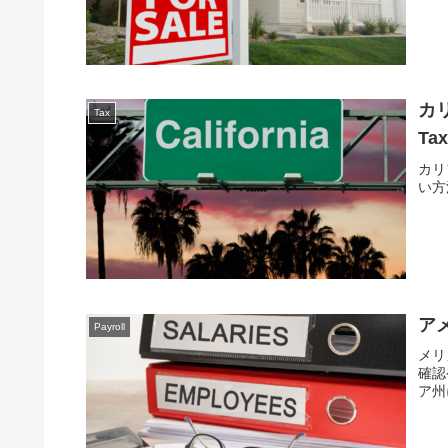
カリ
Tax
T
カリ
い方
ア
Payroll
メリ
確認
ア州