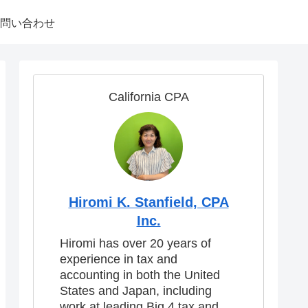
問い合わせ
California CPA
Hiromi K. Stanfield, CPA
Inc.
Hiromi has over 20 years of
experience in tax and
accounting in both the United
States and Japan, including
work at leading Big 4 tax and